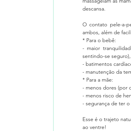
massageiam as mamas 
descansa.
O contato pele-a-p
ambos, além de faci
* Para o bebê:
- maior tranquilid
sentindo-se seguro),
- batimentos cardíac
- manutenção da tem
* Para a mãe:
- menos dores (por 
- menos risco de he
- segurança de ter 
Esse é o trajeto natu
ao ventre!