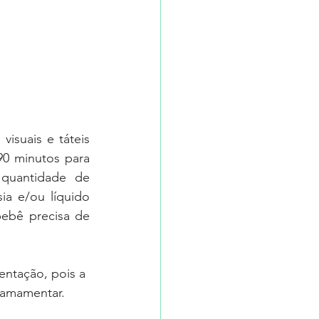
visuais e táteis 
90 minutos para 
quantidade de 
a e/ou líquido 
ebê precisa de 
ntação, pois a 
 amamentar.