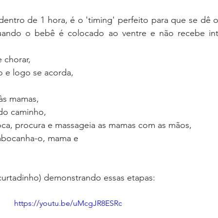
entro de 1 hora, é o 'timing' perfeito para que se dê 
ndo o bebê é colocado ao ventre e não recebe inter
 chorar, 
 e logo se acorda,
 às mamas,
do caminho,
oca, procura e massageia as mamas com as mãos,
 abocanha-o, mama e
urtadinho) demonstrando essas etapas:
https://youtu.be/uMcgJR8ESRc