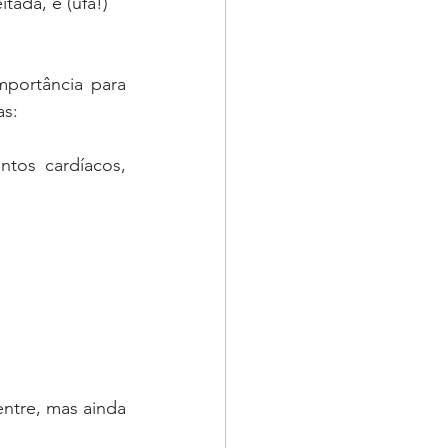
tada, e (ufa!) 
ortância para 
as:
tos cardíacos, 
entre, mas ainda 