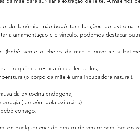
da mãe para auxiliar a extração de leite. A mãe fica dei
ele do binômio mãe-bebê tem funções de extrema imp
litar a amamentação e o vínculo, podemos destacar outr
ade (bebê sente o cheiro da mãe e ouve seus batimen
 
os e frequência respiratória adequados,
peratura (o corpo da mãe é uma incubadora natural).
causa da oxitocina endógena)
morragia (também pela oxitocina)
o bebê consigo.
ral de qualquer cria: de dentro do ventre para fora do v