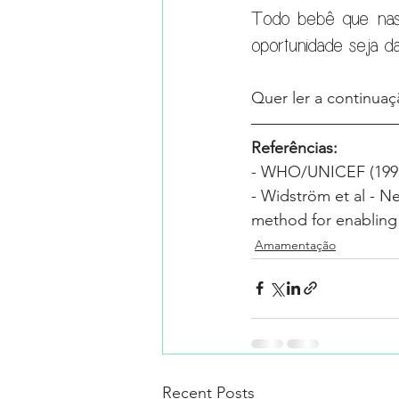
Todo bebê que nasc
oportunidade seja da
Quer ler a continuaç
Referências:
- WHO/UNICEF (1991
- Widström et al - N
method for enabling e
Amamentação
Recent Posts