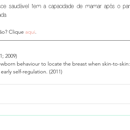
e saudável tem a capacidade de mamar após o parto
da.
ão? Clique 
aqui
.
; 2009)
ewborn behaviour to locate the breast when skin-to-skin:
arly self-regulation. (2011) 