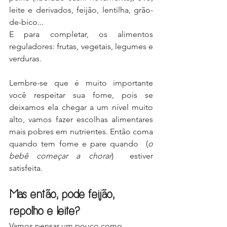
leite e derivados, feijão, lentilha, grão-
de-bico...
E para completar, os alimentos 
reguladores: frutas, vegetais, legumes e 
verduras.
Lembre-se que é muito importante 
você respeitar sua fome, pois se 
deixamos ela chegar a um nível muito 
alto, vamos fazer escolhas alimentares 
mais pobres em nutrientes. Então coma 
quando tem fome e pare quando  (
o 
bebê começar a chorar
)  estiver 
satisfeita.
Mas então, pode feijão, 
repolho e leite?
Vamos pensar um pouco como 