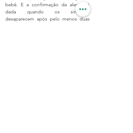
bebê. E a confirmação da alergia é 
dada quando os sintomas 
desaparecem após pelo menos duas 
semanas de dieta totalmente zerada de 
leite (não pode nem traços).
Aproveitando: nenhuma restrição deve 
ser feita antes do aparecimento de 
sintomas, pois isso só aumenta a 
susceptibilidade de alergia. 
Resumindo: leite tá liberadaço! E pode 
colocar um cafezinho junto!
Só não passe o dia inteiro tomando 
café, ou nem você nem seu bebê 
dormem (o que não seria nada legal).
Quer comer bem durante a 
lactação?