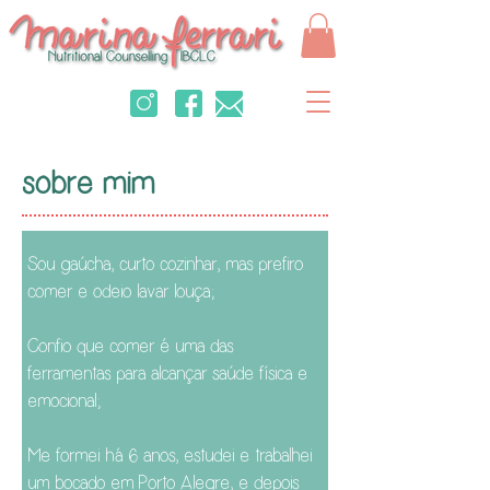
sobre mim
Sou gaúcha, curto cozinhar, mas prefiro
comer e odeio lavar louça;
Confio que comer é uma das
ferramentas para alcançar saúde física e
emocional;
Me formei há 6 anos, estudei e trabalhei
um bocado em Porto Alegre, e depois