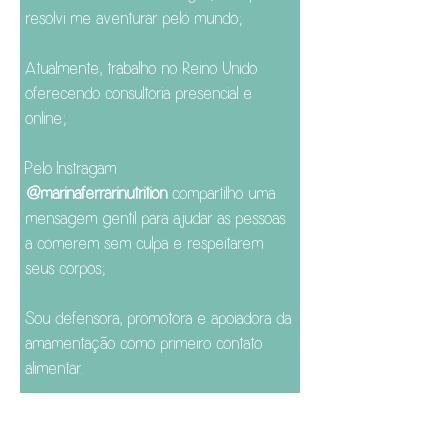
resolvi me aventurar pelo mundo;
Atualmente, trabalho no Reino Unido
oferecendo consultoria presencial e
online;
Pelo Instragam
@marinaferrarinutrition
compartilho uma
mensagem gentil para ajudar as pessoas
a comerem sem culpa e respeitarem
seus corpos;
Sou defensora, promotora e apoiadora da
amamentação como primeiro contato
alimentar.