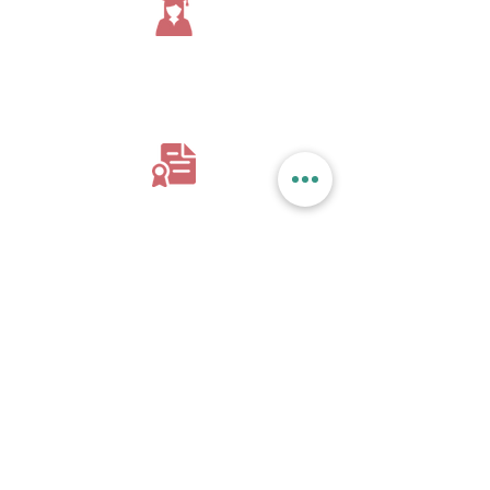
Nutricionista
formada pela UFCSPA
+
Especialista em
Nutrição Materno-Infantil
e
Amamentação & Lactação
Residência em
Saúde Mental
+
Qualificação em
Transtornos Alimentares
+
8 anos estudando
Transtornos
Alimentares & Obesidade
e
Comportamento Alimentar Infantil
através
de diferentes instituições
+
5 anos de prática em
aconselhamento