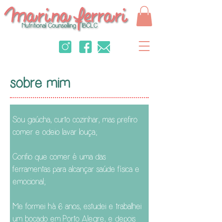
sobre mim
Sou gaúcha, curto cozinhar, mas prefiro
comer e odeio lavar louça;
Confio que comer é uma das
ferramentas para alcançar saúde física e
emocional;
Me formei há 6 anos, estudei e trabalhei
um bocado em Porto Alegre, e depois