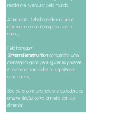
resolvi me aventurar pelo mundo;
Atualmente, trabalho no Reino Unido
oferecendo consultoria presencial e
online;
Pelo Instragam
@marinaferrarinutrition
compartilho uma
mensagem gentil para ajudar as pessoas
a comerem sem culpa e respeitarem
seus corpos;
Sou defensora, promotora e apoiadora da
amamentação como primeiro contato
alimentar.