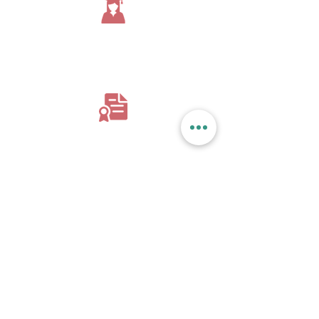
Nutricionista
formada pela UFCSPA
+
Especialista em
Nutrição Materno-Infantil
e
Amamentação & Lactação
Residência em
Saúde Mental
+
Qualificação em
Transtornos Alimentares
+
8 anos estudando
Transtornos
Alimentares & Obesidade
e
Comportamento Alimentar Infantil
através
de diferentes instituições
+
5 anos de prática em
aconselhamento